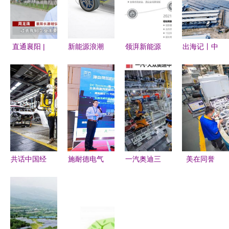
直通襄阳 |
新能源浪潮
领湃新能源
出海记丨中
老河口:增
下的技术革
湖南动力电
国新能源产
添产业“含
新 亚太股
池生产线投
业，为全球
绿量” 提升
份如何推动
产，开启绿
提供“绿色
发展“含金
轮毂电机驱
色技术新篇
动力”
量” 新能源
动与制动集
章
开发
成系统发
展？
共话中国经
施耐德电气
一汽奥迪三
美在同誉
济新机遇
亮相新型配
十而立 中
新能源开发
专访泰国电
用电系统大
德共研开启
的未来之路
动汽车协会
会 以数字
新能源时代
副会长素罗
之翼赋能新
新征程