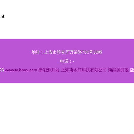
ml
地址：上海市静安区万荣路700号39幢
电话：-
026
www.twbrwx.com
新能源开发
上海项木好科技有限公司
新能源开发
版