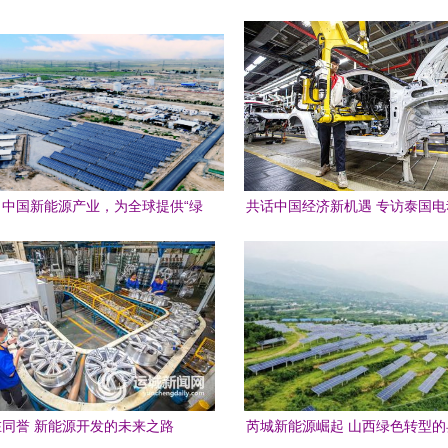
中国新能源产业，为全球提供“绿
共话中国经济新机遇 专访泰国
色动力”
会副会长素罗——全球新能源产
大势所趋
在同誉 新能源开发的未来之路
芮城新能源崛起 山西绿色转型