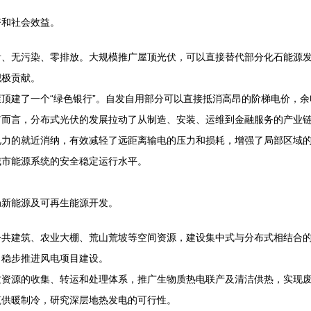
济和社会效益。
音、无污染、零排放。大规模推广屋顶光伏，可以直接替代部分化石能源
积极贡献。
顶建了一个“绿色银行”。自发自用部分可以直接抵消高昂的阶梯电价，
市而言，分布式光伏的发展拉动了从制造、安装、运维到金融服务的产业
电力的就近消纳，有效减轻了远距离输电的压力和损耗，增强了局部区域
城市能源系统的安全稳定运行水平。
局新能源及可再生能源开发。
共建筑、农业大棚、荒山荒坡等空间资源，建设集中式与分布式相结合的光
、稳步推进风电项目建设。
质资源的收集、转运和处理体系，推广生物质热电联产及清洁供热，实现
筑供暖制冷，研究深层地热发电的可行性。