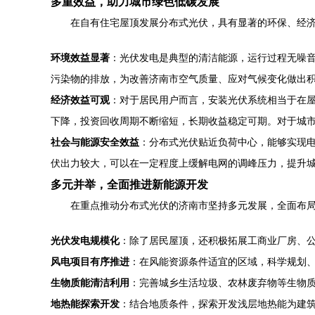
多重效益，助力城市绿色低碳发展
在自有住宅屋顶发展分布式光伏，具有显著的环保、经
环境效益显著
：光伏发电是典型的清洁能源，运行过程无噪
污染物的排放，为改善济南市空气质量、应对气候变化做出
经济效益可观
：对于居民用户而言，安装光伏系统相当于在屋
下降，投资回收周期不断缩短，长期收益稳定可期。对于城
社会与能源安全效益
：分布式光伏贴近负荷中心，能够实现
伏出力较大，可以在一定程度上缓解电网的调峰压力，提升
多元并举，全面推进新能源开发
在重点推动分布式光伏的济南市坚持多元发展，全面布
光伏发电规模化
：除了居民屋顶，还积极拓展工商业厂房、公
风电项目有序推进
：在风能资源条件适宜的区域，科学规划
生物质能清洁利用
：完善城乡生活垃圾、农林废弃物等生物
地热能探索开发
：结合地质条件，探索开发浅层地热能为建