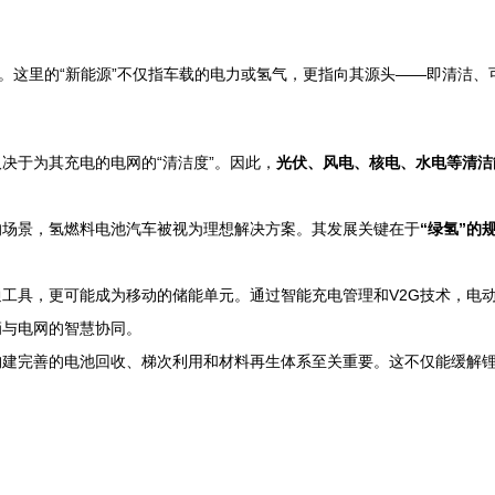
本。这里的“新能源”不仅指车载的电力或氢气，更指向其源头——即清洁
决于为其充电的电网的“清洁度”。因此，
光伏、风电、核电、水电等清洁
的场景，氢燃料电池汽车被视为理想解决方案。其发展关键在于
“绿氢”的
工具，更可能成为移动的储能单元。通过智能充电管理和V2G技术，电
辆与电网的智慧协同。
构建完善的电池回收、梯次利用和材料再生体系至关重要。这不仅能缓解