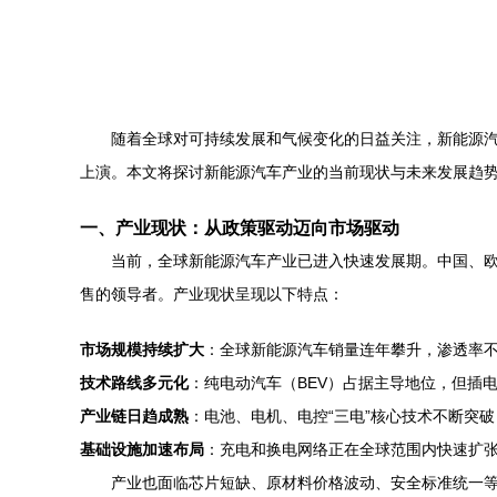
随着全球对可持续发展和气候变化的日益关注，新能源
上演。本文将探讨新能源汽车产业的当前现状与未来发展趋
一、产业现状：从政策驱动迈向市场驱动
当前，全球新能源汽车产业已进入快速发展期。中国、
售的领导者。产业现状呈现以下特点：
市场规模持续扩大
：全球新能源汽车销量连年攀升，渗透率
技术路线多元化
：纯电动汽车（BEV）占据主导地位，但插电
产业链日趋成熟
：电池、电机、电控“三电”核心技术不断突
基础设施加速布局
：充电和换电网络正在全球范围内快速扩张
产业也面临芯片短缺、原材料价格波动、安全标准统一