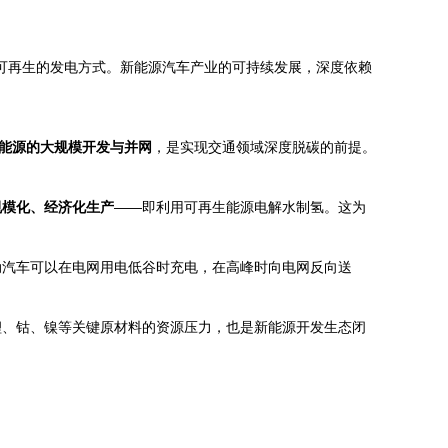
、可再生的发电方式。新能源汽车产业的可持续发展，深度依赖
能源的大规模开发与并网
，是实现交通领域深度脱碳的前提。
规模化、经济化生产
——即利用可再生能源电解水制氢。这为
动汽车可以在电网用电低谷时充电，在高峰时向电网反向送
锂、钴、镍等关键原材料的资源压力，也是新能源开发生态闭