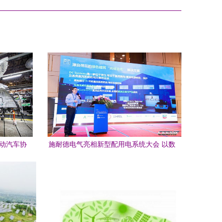
电动汽车协
施耐德电气亮相新型配用电系统大会 以数
业发展是
字之翼赋能新能源融合永续发展