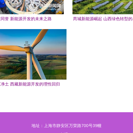
在同誉 新能源开发的未来之路
芮城新能源崛起 山西绿色转型
净土 西藏新能源开发的理性回归
与生态权衡
地址：上海市静安区万荣路700号39幢