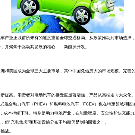
汽车产业正以前所未有的速度重塑全球交通格局。从政策推动到市场选择
势，并聚焦于驱动其发展的核心——新能源开发。
欧洲和美国成为全球三大主要市场，其中中国凭借庞大的市场规模、完善
不断提高。消费者对电动汽车的接受度显著增强，产品从高端走向大众化
式混合动力汽车（PHEV）和燃料电池汽车（FCEV）也在特定领域和
破，成本持续下降。特别是动力电池产业，在能量密度、安全性和快充能力
，但“充电焦虑”和基础设施分布不均衡仍是制约因素之一。
等挑战。